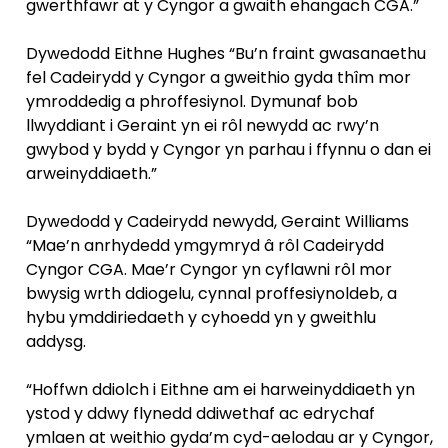
gwerthfawr at y Cyngor a gwaith ehangach CGA.”
Dywedodd Eithne Hughes “Bu’n fraint gwasanaethu
fel Cadeirydd y Cyngor a gweithio gyda thîm mor
ymroddedig a phroffesiynol. Dymunaf bob
llwyddiant i Geraint yn ei rôl newydd ac rwy’n
gwybod y bydd y Cyngor yn parhau i ffynnu o dan ei
arweinyddiaeth.”
Dywedodd y Cadeirydd newydd, Geraint Williams
“Mae’n anrhydedd ymgymryd â rôl Cadeirydd
Cyngor CGA. Mae’r Cyngor yn cyflawni rôl mor
bwysig wrth ddiogelu, cynnal proffesiynoldeb, a
hybu ymddiriedaeth y cyhoedd yn y gweithlu
addysg.
“Hoffwn ddiolch i Eithne am ei harweinyddiaeth yn
ystod y ddwy flynedd ddiwethaf ac edrychaf
ymlaen at weithio gyda’m cyd-aelodau ar y Cyngor,