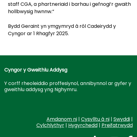
staff CGA, a phartneriaid i barhau i gefnogi’r gwaith
hollbwysig hwnnw.”
Bydd Geraint yn ymgymryd â rôl Cadeirydd y
Cyngor ar 1 Rhagfyr 2025.
Cyngor y Gweithlu Addysg
Y corff rheoleiddio proffesiynol, annibynnol ar gyfer y
gweithlu addysg yng Nghymru.
Amdanom ni
|
Cysylltu â ni
|
Swyddi
|
Cylchlythyr
|
Hygyrchedd
|
Preifatrwydd