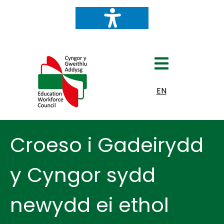
Dewiswch eich iaith
EN
Croeso i Gadeirydd
y Cyngor sydd
newydd ei ethol