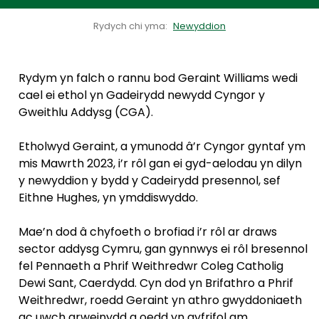
Rydych chi yma:
Newyddion
Rydym yn falch o rannu bod Geraint Williams wedi
cael ei ethol yn Gadeirydd newydd Cyngor y
Gweithlu Addysg (CGA).
Etholwyd Geraint, a ymunodd â’r Cyngor gyntaf ym
mis Mawrth 2023, i’r rôl gan ei gyd-aelodau yn dilyn
y newyddion y bydd y Cadeirydd presennol, sef
Eithne Hughes, yn ymddiswyddo.
Mae’n dod â chyfoeth o brofiad i’r rôl ar draws
sector addysg Cymru, gan gynnwys ei rôl bresennol
fel Pennaeth a Phrif Weithredwr Coleg Catholig
Dewi Sant, Caerdydd. Cyn dod yn Brifathro a Phrif
Weithredwr, roedd Geraint yn athro gwyddoniaeth
ac uwch arweinydd a oedd yn gyfrifol am