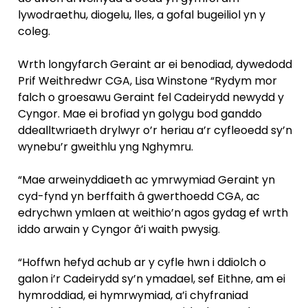
lywodraethu, diogelu, lles, a gofal bugeiliol yn y
coleg.
Wrth longyfarch Geraint ar ei benodiad, dywedodd
Prif Weithredwr CGA, Lisa Winstone “Rydym mor
falch o groesawu Geraint fel Cadeirydd newydd y
Cyngor. Mae ei brofiad yn golygu bod ganddo
ddealltwriaeth drylwyr o’r heriau a’r cyfleoedd sy’n
wynebu’r gweithlu yng Nghymru.
“Mae arweinyddiaeth ac ymrwymiad Geraint yn
cyd-fynd yn berffaith â gwerthoedd CGA, ac
edrychwn ymlaen at weithio’n agos gydag ef wrth
iddo arwain y Cyngor â’i waith pwysig.
“Hoffwn hefyd achub ar y cyfle hwn i ddiolch o
galon i’r Cadeirydd sy’n ymadael, sef Eithne, am ei
hymroddiad, ei hymrwymiad, a’i chyfraniad