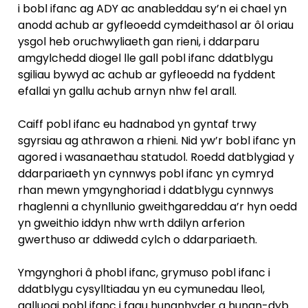
i bobl ifanc ag ADY ac anableddau sy’n ei chael yn
anodd achub ar gyfleoedd cymdeithasol ar ôl oriau
ysgol heb oruchwyliaeth gan rieni, i ddarparu
amgylchedd diogel lle gall pobl ifanc ddatblygu
sgiliau bywyd ac achub ar gyfleoedd na fyddent
efallai yn gallu achub arnyn nhw fel arall.
Caiff pobl ifanc eu hadnabod yn gyntaf trwy
sgyrsiau ag athrawon a rhieni. Nid yw’r bobl ifanc yn
agored i wasanaethau statudol. Roedd datblygiad y
ddarpariaeth yn cynnwys pobl ifanc yn cymryd
rhan mewn ymgynghoriad i ddatblygu cynnwys
rhaglenni a chynllunio gweithgareddau a’r hyn oedd
yn gweithio iddyn nhw wrth ddilyn arferion
gwerthuso ar ddiwedd cylch o ddarpariaeth.
Ymgynghori â phobl ifanc, grymuso pobl ifanc i
ddatblygu cysylltiadau yn eu cymunedau lleol,
galluogi pobl ifanc i fagu hunanhyder a hunan-dyb.