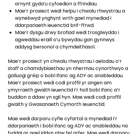
arnynt gyda’u cyfoedion a ffrindiau.
Mae’r prosiect wedi helpu i chwalu rhwystrau a
wynebwyd ynghynt wrth gael mynediad i
ddarpariaeth ieuenctid brif-ffrwd.
Mae’r dysgu drwy brofiad wedi trosglwyddo i
agweddau eraill o’u bywydau gan gynnwys
addysg bersonol a chymdeithasol.
Mae’r prosiect yn chwalu rhwystrau i aelodau o’r
staff a chamdybiaethau yn nhermau cynorthwyo a
galluogi grŵp o bobl ifanc ag ADY ac anableddau.
Mae’r prosiect wedi codi proffil yr angen am
ymyrraeth gwaith ieuenctid i’r holl bobl ifanc a’r
buddion a ddaw yn sgil hyn. Mae wedi codi proffil
gwaith y Gwasanaeth Cymorth Ieuenctid.
Mae wedi darparu cyfle cyfartal a mynediad i’r
ddarpariaeth i bobl ifanc ag ADY ac anableddau na
fyddai ar gael iddyn nhw fel arfer. Mae wedi darparu