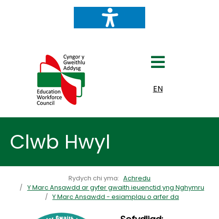
Dewiswch eich iaith
EN
Clwb Hwyl
Rydych chi yma:
Achredu
Y Marc Ansawdd ar gyfer gwaith ieuenctid yng Nghymru
Y Marc Ansawdd - esiamplau o arfer da