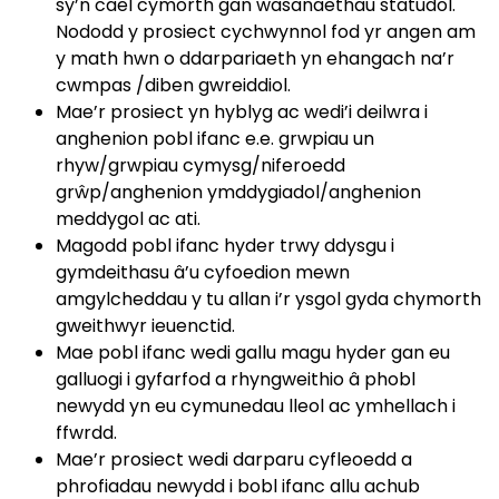
sy’n cael cymorth gan wasanaethau statudol.
Nododd y prosiect cychwynnol fod yr angen am
y math hwn o ddarpariaeth yn ehangach na’r
cwmpas /diben gwreiddiol.
Mae’r prosiect yn hyblyg ac wedi’i deilwra i
anghenion pobl ifanc e.e. grwpiau un
rhyw/grwpiau cymysg/niferoedd
grŵp/anghenion ymddygiadol/anghenion
meddygol ac ati.
Magodd pobl ifanc hyder trwy ddysgu i
gymdeithasu â’u cyfoedion mewn
amgylcheddau y tu allan i’r ysgol gyda chymorth
gweithwyr ieuenctid.
Mae pobl ifanc wedi gallu magu hyder gan eu
galluogi i gyfarfod a rhyngweithio â phobl
newydd yn eu cymunedau lleol ac ymhellach i
ffwrdd.
Mae’r prosiect wedi darparu cyfleoedd a
phrofiadau newydd i bobl ifanc allu achub