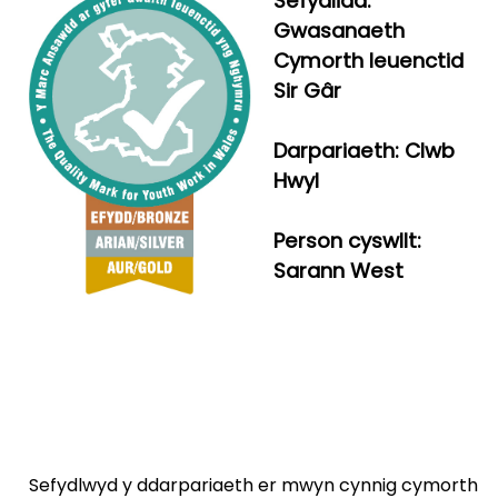
Sefydliad:
Gwasanaeth
Cymorth Ieuenctid
Sir Gâr
Darpariaeth: Clwb
Hwyl
Person cyswllt:
Sarann West
Sefydlwyd y ddarpariaeth er mwyn cynnig cymorth