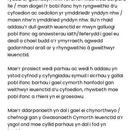
lle / man diogel i’r bobl ifanc hyn ryngweithio â’u
cyfoedion ac oedolion yr ymddiriedir ynddyn nhw /
maen nhw’n ymddiried ynddyn nhw. Bu’n rhaid
addasu’r dull gwaith ieuenctid er mwyn galluogi
pobl ifanc ag anawsterau iaith/lleferydd i gael eu
deall a chael budd o’r ymyrraeth, agwedd
gadarnhaol arall ar y rhyngweithio â gweithwyr
ieuenctid.
Mae’r prosiect wedi parhau ac wedi h addasu yn
ystod cyfnod y cyfyngiadau symud i sicrhau y gallai
pobl ifanc barhau i gael cymorth hanfodol gan
weithwyr ieuenctid a’u cyfoedion, rhywbeth mae
pobl ifanc a rhieni yn ei groesawu.
Mae’r ddarpariaeth yn dal i gael ei chynorthwyo /
chefnogi gan y Gwasanaeth Cymorth Ieuenctid a’r
ysgol ond mae cyllid parhaus yn dal i fod yn