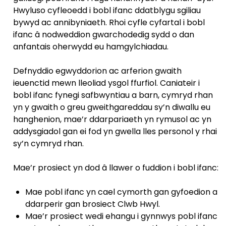
Hwyluso cyfleoedd i bobl ifanc ddatblygu sgiliau
bywyd ac annibyniaeth. Rhoi cyfle cyfartal i bobl
ifanc â nodweddion gwarchodedig sydd o dan
anfantais oherwydd eu hamgylchiadau.
Defnyddio egwyddorion ac arferion gwaith
ieuenctid mewn lleoliad ysgol ffurfiol. Caniateir i
bobl ifanc fynegi safbwyntiau a barn, cymryd rhan
yn y gwaith o greu gweithgareddau sy’n diwallu eu
hanghenion, mae’r ddarpariaeth yn rymusol ac yn
addysgiadol gan ei fod yn gwella lles personol y rhai
sy’n cymryd rhan.
Mae’r prosiect yn dod â llawer o fuddion i bobl ifanc:
Mae pobl ifanc yn cael cymorth gan gyfoedion a
ddarperir gan brosiect Clwb Hwyl.
Mae’r prosiect wedi ehangu i gynnwys pobl ifanc