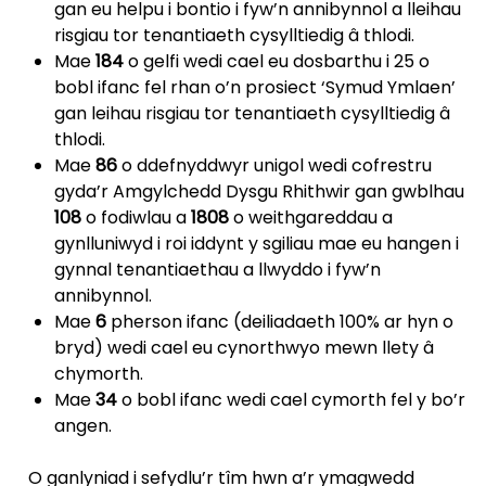
gan eu helpu i bontio i fyw’n annibynnol a lleihau
risgiau tor tenantiaeth cysylltiedig â thlodi.
Mae
184
o gelfi wedi cael eu dosbarthu i 25 o
bobl ifanc fel rhan o’n prosiect ‘Symud Ymlaen’
gan leihau risgiau tor tenantiaeth cysylltiedig â
thlodi.
Mae
86
o ddefnyddwyr unigol wedi cofrestru
gyda’r Amgylchedd Dysgu Rhithwir gan gwblhau
108
o fodiwlau a
1808
o weithgareddau a
gynlluniwyd i roi iddynt y sgiliau mae eu hangen i
gynnal tenantiaethau a llwyddo i fyw’n
annibynnol.
Mae
6
pherson ifanc (deiliadaeth 100% ar hyn o
bryd) wedi cael eu cynorthwyo mewn llety â
chymorth.
Mae
34
o bobl ifanc wedi cael cymorth fel y bo’r
angen.
O ganlyniad i sefydlu’r tîm hwn a’r ymagwedd