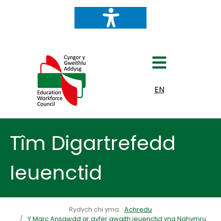
Dewiswch eich iaith
EN
Tîm Digartrefedd
Ieuenctid
Rydych chi yma:
Achredu
Y Marc Ansawdd ar gyfer gwaith ieuenctid yng Nghymru