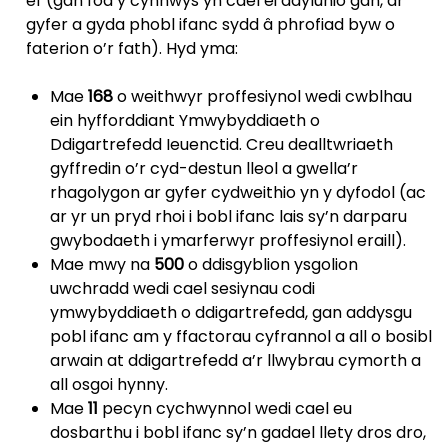
ef (gan fod y cynnwys yn cael ei ddylunio gan, ar
gyfer a gyda phobl ifanc sydd â phrofiad byw o
faterion o’r fath). Hyd yma:
Mae
168
o weithwyr proffesiynol wedi cwblhau
ein hyfforddiant Ymwybyddiaeth o
Ddigartrefedd Ieuenctid. Creu dealltwriaeth
gyffredin o’r cyd-destun lleol a gwella’r
rhagolygon ar gyfer cydweithio yn y dyfodol (ac
ar yr un pryd rhoi i bobl ifanc lais sy’n darparu
gwybodaeth i ymarferwyr proffesiynol eraill).
Mae mwy na
500
o ddisgyblion ysgolion
uwchradd wedi cael sesiynau codi
ymwybyddiaeth o ddigartrefedd, gan addysgu
pobl ifanc am y ffactorau cyfrannol a all o bosibl
arwain at ddigartrefedd a’r llwybrau cymorth a
all osgoi hynny.
Mae
11
pecyn cychwynnol wedi cael eu
dosbarthu i bobl ifanc sy’n gadael llety dros dro,