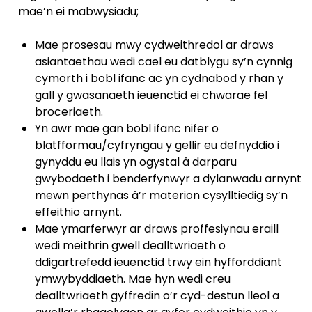
mae’n ei mabwysiadu;
Mae prosesau mwy cydweithredol ar draws
asiantaethau wedi cael eu datblygu sy’n cynnig
cymorth i bobl ifanc ac yn cydnabod y rhan y
gall y gwasanaeth ieuenctid ei chwarae fel
broceriaeth.
Yn awr mae gan bobl ifanc nifer o
blatfformau/cyfryngau y gellir eu defnyddio i
gynyddu eu llais yn ogystal â darparu
gwybodaeth i benderfynwyr a dylanwadu arnynt
mewn perthynas â’r materion cysylltiedig sy’n
effeithio arnynt.
Mae ymarferwyr ar draws proffesiynau eraill
wedi meithrin gwell dealltwriaeth o
ddigartrefedd ieuenctid trwy ein hyfforddiant
ymwybyddiaeth. Mae hyn wedi creu
dealltwriaeth gyffredin o’r cyd-destun lleol a