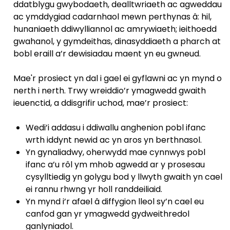
ddatblygu gwybodaeth, dealltwriaeth ac agweddau
ac ymddygiad cadarnhaol mewn perthynas â: hil,
hunaniaeth ddiwylliannol ac amrywiaeth; ieithoedd
gwahanol, y gymdeithas, dinasyddiaeth a pharch at
bobl eraill a’r dewisiadau maent yn eu gwneud.
Mae'r prosiect yn dal i gael ei gyflawni ac yn mynd o
nerth i nerth. Trwy wreiddio’r ymagwedd gwaith
ieuenctid, a ddisgrifir uchod, mae’r prosiect:
Wedi’i addasu i ddiwallu anghenion pobl ifanc
wrth iddynt newid ac yn aros yn berthnasol.
Yn gynaliadwy, oherwydd mae cynnwys pobl
ifanc a’u rôl ym mhob agwedd ar y prosesau
cysylltiedig yn golygu bod y llwyth gwaith yn cael
ei rannu rhwng yr holl randdeiliaid.
Yn mynd i’r afael â diffygion lleol sy’n cael eu
canfod gan yr ymagwedd gydweithredol
ganlyniadol.