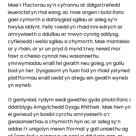
Mae’r ffactorau sy’n cyfrannu at ddigartrefedd
ieuenctid yn rhai eang, ac mae angen i bobl ifanc
gael cymorth a datblygiad sgiliau ar adeg sy’n
hwylus iddynt. Felly roedd yn rhaid inni edrych ar
amrywiaeth o ddulliau er mwyn cynnig addysg,
cyfleoedd i wella sgiliau a chymorth. Mae manteisio
ar y rhain, ar yr un pryd â mynd trwy newid mor
fawr a cheisio cynnal neu wasanaethu
ymrwymiadau eraill fel gwaith neu goleg, yn gallu
bod yn her. Dysgasom yn fuan fod yn rhaid ystyried
platfformau eraill oedd yn ategu ein gwaith wyneb
yn wyneb.
O ganlyniad, rydym wedi gweithio gyda phobl ifanc i
ddatblygu Amgylchedd Dysgu Rhithwir. Mae hwn yn
ei gwneud yn bosibl cyrchu amrywiaeth o’r
gwasanaethau a chymorth hyn ac ar adeg sy’n
addas i’r unigolyn mewn fformat y gall uniaethu ag