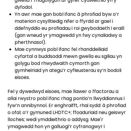
gwella’r rhagolygon ar gyfer cydweithio yn y
dyfodol.
Yn awr mae gan bobl ifanc â phrofiad byw o’r
materion cysylltiedig nifer o ffyrdd ar gael i
ddefnyddio eu profiadau i roi gwybodaeth i eraill
(gan wneud yr ymagwedd yn fwy cynaliadwy a
pherthnasol).
Mae cynnwys pobl ifanc fel rhanddeiliaid
cyfartal a buddsoddi mewn gwella eu sgiliau yn
golygu bod rhwydwaith cymorth gan
gymheiriaid yn ategu’r cyfleusterau sy’n bodoli
eisoes.
Fel y dywedwyd eisoes, mae llawer o ffactorau a
allai rwystro pobl ifanc rhag pontio’n llwyddiannus i
fyw’n annibynnol. Er enghraifft, rhai sydd: â phrofiad
o ofal; o’r gymuned LHDTC+; ffoaduriaid neu geiswyr
lloches; wedi ymddieithrio o addysg. Mae'r
ymagwedd hon yn galluogi’r cyfranogwyr i