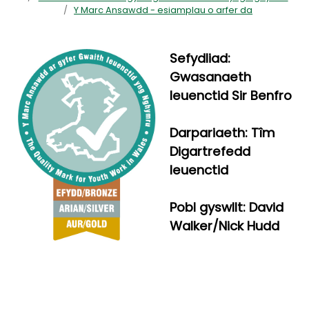
Y Marc Ansawdd - esiamplau o arfer da
Sefydliad:
Gwasanaeth
Ieuenctid Sir Benfro
Darpariaeth: Tîm
Digartrefedd
Ieuenctid
Pobl gyswllt: David
Walker/Nick Hudd