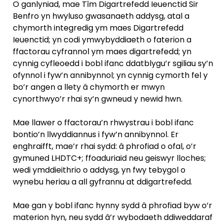
O ganlyniad, mae Tîm Digartrefedd Ieuenctid Sir
Benfro yn hwyluso gwasanaeth addysg, atal a
chymorth integredig ym maes Digartrefedd
Ieuenctid; yn codi ymwybyddiaeth o faterion a
ffactorau cyfrannol ym maes digartrefedd; yn
cynnig cyfleoedd i bobl ifanc ddatblygu’r sgiliau sy’n
ofynnol i fyw’n annibynnol; yn cynnig cymorth fel y
bo’r angen a llety â chymorth er mwyn
cynorthwyo’r rhai sy’n gwneud y newid hwn.
Mae llawer o ffactorau’n rhwystrau i bobl ifanc
bontio’n llwyddiannus i fyw’n annibynnol. Er
enghraifft, mae’r rhai sydd: â phrofiad o ofal, o’r
gymuned LHDTC+; ffoaduriaid neu geiswyr lloches;
wedi ymddieithrio o addysg, yn fwy tebygol o
wynebu heriau a all gyfrannu at ddigartrefedd.
Mae gan y bobl ifanc hynny sydd â phrofiad byw o’r
materion hyn, neu sydd â’r wybodaeth ddiweddaraf