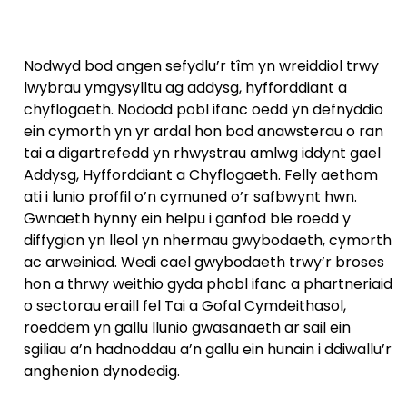
Nodwyd bod angen sefydlu’r tîm yn wreiddiol trwy
lwybrau ymgysylltu ag addysg, hyfforddiant a
chyflogaeth. Nododd pobl ifanc oedd yn defnyddio
ein cymorth yn yr ardal hon bod anawsterau o ran
tai a digartrefedd yn rhwystrau amlwg iddynt gael
Addysg, Hyfforddiant a Chyflogaeth. Felly aethom
ati i lunio proffil o’n cymuned o’r safbwynt hwn.
Gwnaeth hynny ein helpu i ganfod ble roedd y
diffygion yn lleol yn nhermau gwybodaeth, cymorth
ac arweiniad. Wedi cael gwybodaeth trwy’r broses
hon a thrwy weithio gyda phobl ifanc a phartneriaid
o sectorau eraill fel Tai a Gofal Cymdeithasol,
roeddem yn gallu llunio gwasanaeth ar sail ein
sgiliau a’n hadnoddau a’n gallu ein hunain i ddiwallu’r
anghenion dynodedig.