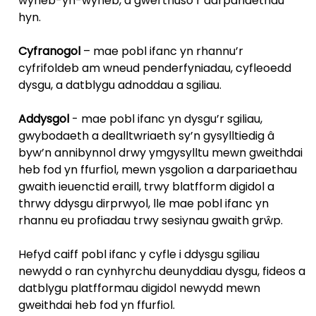
wyneb-yn-wyneb, a gwerthuso’r darpariaethau
hyn.
Cyfranogol
– mae pobl ifanc yn rhannu’r
cyfrifoldeb am wneud penderfyniadau, cyfleoedd
dysgu, a datblygu adnoddau a sgiliau.
Addysgol
- mae pobl ifanc yn dysgu’r sgiliau,
gwybodaeth a dealltwriaeth sy’n gysylltiedig â
byw’n annibynnol drwy ymgysylltu mewn gweithdai
heb fod yn ffurfiol, mewn ysgolion a darpariaethau
gwaith ieuenctid eraill, trwy blatfform digidol a
thrwy ddysgu dirprwyol, lle mae pobl ifanc yn
rhannu eu profiadau trwy sesiynau gwaith grŵp.
Hefyd caiff pobl ifanc y cyfle i ddysgu sgiliau
newydd o ran cynhyrchu deunyddiau dysgu, fideos a
datblygu platfformau digidol newydd mewn
gweithdai heb fod yn ffurfiol.