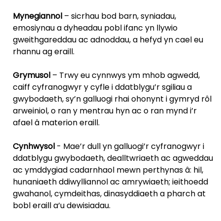
Mynegiannol
– sicrhau bod barn, syniadau,
emosiynau a dyheadau pobl ifanc yn llywio
gweithgareddau ac adnoddau, a hefyd yn cael eu
rhannu ag eraill.
Grymusol
– Trwy eu cynnwys ym mhob agwedd,
caiff cyfranogwyr y cyfle i ddatblygu’r sgiliau a
gwybodaeth, sy’n galluogi rhai ohonynt i gymryd rôl
arweiniol, o ran y mentrau hyn ac o ran mynd i’r
afael â materion eraill.
Cynhwysol
- Mae’r dull yn galluogi’r cyfranogwyr i
ddatblygu gwybodaeth, dealltwriaeth ac agweddau
ac ymddygiad cadarnhaol mewn perthynas â: hil,
hunaniaeth ddiwylliannol ac amrywiaeth; ieithoedd
gwahanol, cymdeithas, dinasyddiaeth a pharch at
bobl eraill a’u dewisiadau.