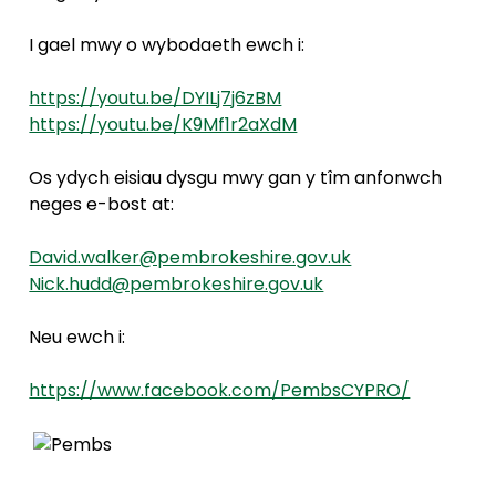
I gael mwy o wybodaeth ewch i:
https://youtu.be/DYILj7j6zBM
https://youtu.be/K9Mf1r2aXdM
Os ydych eisiau dysgu mwy gan y tîm anfonwch
neges e-bost at:
David.walker@pembrokeshire.gov.uk
Nick.hudd@pembrokeshire.gov.uk
Neu ewch i:
https://www.facebook.com/PembsCYPRO/