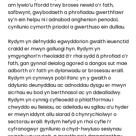
am lywio’u ffordd trwy broses newid o’r fath,
safbwynt, gwybodaeth a phrofiadau gwerthfawr
sy’n ein helpu ni i adnabod anghenion penodol,
cynllunio cymorth priodol a gwerthuso ein dulliau.
Rydym yn defnyddio egwyddorion gwaith ieuenctid
craidd er mwyn galluogi hyn. Rydym yn
ymgynghori’n rheolaidd â’r rhai sydd â phrofiad o’r
fath, gan gynnal deialog agored a dangos sut mae
adborth o’r fath yn dylanwadu ar brosesau eraill.
Rydym yn cynnwys pobl ifanc yn y gwaith o
ddylunio deunyddiau ac adnoddau dysgu er mwyn
sicrhau eu bod yn berthnasol ac yn ddealladwy.
Rydym yn cynnig cyfleoedd a phlatfformau i
chwyddo eu lleisiau, ac adeiladu eu sgiliau a’u hyder
er mwyn iddynt allu siarad â chynrychiolwyr o
sectorau eraill. Rydym hefyd yn rhoi cyfle i’r
cyfranogwyr gynllunio a chyd-hwyluso sesiynau