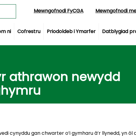
Search
Mewngofnodi FyCGA
Mewngofnodi me
m ni
Cofrestru
Priodoldeb i Ymarfer
Datblygiad pro
 yr athrawon newydd
ghymru
di cynyddu gan chwarter o’i gymharu â’r llynedd, yn ô