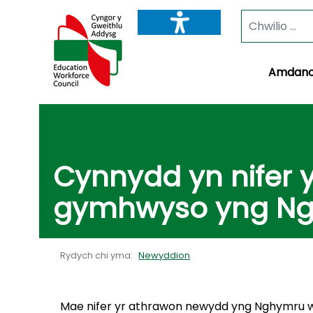
Amdano
Cynnydd yn nifer
gymhwyso yng N
Rydych chi yma:
Newyddion
Mae nifer yr athrawon newydd yng Nghymru we