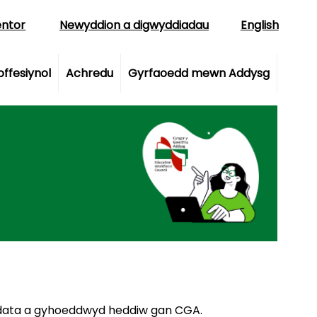
Dewiswch eich i
ntor
Newyddion a digwyddiadau
English
ffesiynol
Achredu
Gyrfaoedd mewn Addysg
l data a gyhoeddwyd heddiw gan CGA.