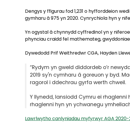
Dengys y ffigurau fod 1,231 o hyfforddeion w
gymharu â 975 yn 2020. Cynrychiola hyn y nif
Yn ogystal â chynnydd cyffredinol yn y nife
phynciau craidd fel mathemateg, gwyddoniaeth
Dywedodd Prif Weithredwr CGA, Hayden Llewe
“Rydym yn gweld diddordeb o’r newyd
2019 sy'n cymharu â goreuon y byd. Mae
ragorol i ddechrau gyrfa werth chweil.
Y llynedd, lansiodd Cymru ei rhaglenni
rhaglenni hyn yn ychwanegu ymhellach
Lawrlwytho canlyniadau myfyrwyr AGA 2020-