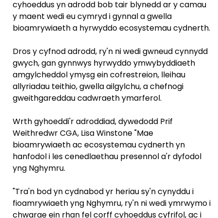
cyhoeddus yn adrodd bob tair blynedd ar y camau
y maent wedi eu cymryd i gynnal a gwella
bioamrywiaeth a hyrwyddo ecosystemau cydnerth.
Dros y cyfnod adrodd, ry'n ni wedi gwneud cynnydd
gwych, gan gynnwys hyrwyddo ymwybyddiaeth
amgylcheddol ymysg ein cofrestreion, lleihau
allyriadau teithio, gwella ailgylchu, a chefnogi
gweithgareddau cadwraeth ymarferol.
Wrth gyhoeddi'r adroddiad, dywedodd Prif
Weithredwr CGA, Lisa Winstone "Mae
bioamrywiaeth ac ecosystemau cydnerth yn
hanfodol i les cenedlaethau presennol a'r dyfodol
yng Nghymru.
"Tra'n bod yn cydnabod yr heriau sy'n cynyddu i
fioamrywiaeth yng Nghymru, ry'n ni wedi ymrwymo i
chwarae ein rhan fel corff cyhoeddus cyfrifol, ac i