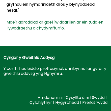
gryfhau ein hymdriniaeth dros y blynyddoedd
nesaf."
Mae'r adroddiad ar gael i'w ddarllen ar ein tudalen
llywodraethu a chydymffurfio
.
Cyngor y Gweithlu Addysg
Y corff rheoleiddio proffesiynol, annibynnol ar gyfer y
gweithlu addysg yng Nghymru.
Amdanom ni
|
Cysylltu â ni
|
Swyddi
|
Cylchlythyr
|
Hygyrchedd
|
Preifatrwydd