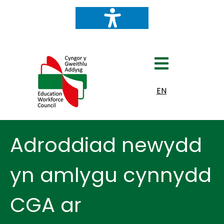
Dewiswch eich iaith
EN
Adroddiad newydd
yn amlygu cynnydd
CGA ar