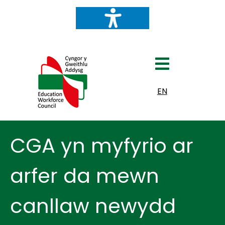
Dewiswch eich iaith
EN
CGA yn myfyrio ar
arfer da mewn
canllaw newydd