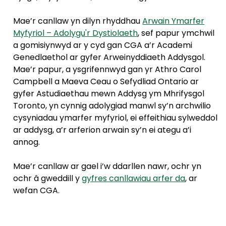
Mae’r canllaw yn dilyn rhyddhau
Arwain Ymarfer
Myfyriol – Adolygu'r Dystiolaeth
, sef papur ymchwil
a gomisiynwyd ar y cyd gan CGA a’r Academi
Genedlaethol ar gyfer Arweinyddiaeth Addysgol.
Mae’r papur, a ysgrifennwyd gan yr Athro Carol
Campbell a Maeva Ceau o Sefydliad Ontario ar
gyfer Astudiaethau mewn Addysg ym Mhrifysgol
Toronto, yn cynnig adolygiad manwl sy’n archwilio
cysyniadau ymarfer myfyriol, ei effeithiau sylweddol
ar addysg, a’r arferion arwain sy’n ei ategu a’i
annog.
Mae’r canllaw ar gael i’w ddarllen nawr, ochr yn
ochr â gweddill y
gyfres canllawiau arfer da
, ar
wefan CGA.