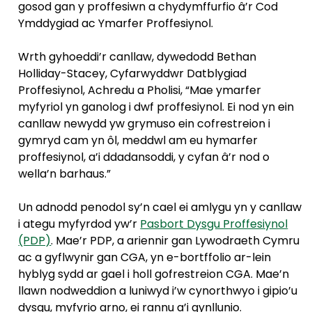
gosod gan y proffesiwn a chydymffurfio â’r Cod
Ymddygiad ac Ymarfer Proffesiynol.
Wrth gyhoeddi’r canllaw, dywedodd Bethan
Holliday-Stacey, Cyfarwyddwr Datblygiad
Proffesiynol, Achredu a Pholisi, “Mae ymarfer
myfyriol yn ganolog i dwf proffesiynol. Ei nod yn ein
canllaw newydd yw grymuso ein cofrestreion i
gymryd cam yn ôl, meddwl am eu hymarfer
proffesiynol, a’i ddadansoddi, y cyfan â’r nod o
wella’n barhaus.”
Un adnodd penodol sy’n cael ei amlygu yn y canllaw
i ategu myfyrdod yw’r
Pasbort Dysgu Proffesiynol
(PDP)
. Mae’r PDP, a ariennir gan Lywodraeth Cymru
ac a gyflwynir gan CGA, yn e-bortffolio ar-lein
hyblyg sydd ar gael i holl gofrestreion CGA. Mae’n
llawn nodweddion a luniwyd i’w cynorthwyo i gipio’u
dysgu, myfyrio arno, ei rannu a’i gynllunio.