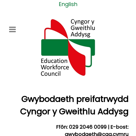
Dewiswch eich iaith
English
Gwybodaeth preifatrwydd
Cyngor y Gweithlu Addysg
Ffôn: 029 2046 0099 | E-bost:
gwybodaeth@cga.cymru