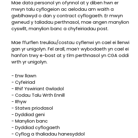
Mae data personol yn ofynnol at y diben hwn er
mwyn talu cyflogeion ac aelodau am waith a
gwblhawyd o dan y contract cyflogaeth. Er mwyn
gwneud y taliadau perthnasol, mae angen manylion
cyswllt, manylion banc a chyfeiriadau post.
Mae ffurflen treuliau/costau cyflenwi yn cael ei llenwi
gan yr unigolyn. Fel arall, mae’r wybodaeth yn cael ei
hanfon trwy e-bost at y tîm perthnasol yn CGA oddi
wrth yr unigolyn.
- Enw llawn
- Cyfeiriad
- Rhif Yswiriant Gwladol
- Codau Talu Wrth Ennill
- Rhyw
- Statws priodasol
- Dyddiad geni
- Manylion banc
- Dyddiad cyflogaeth
- Cyflog a thaliadau hanesyddol