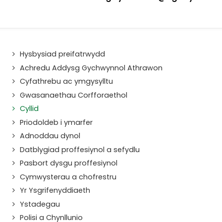
Hysbysiad preifatrwydd
Achredu Addysg Gychwynnol Athrawon
Cyfathrebu ac ymgysylltu
Gwasanaethau Corfforaethol
Cyllid
Priodoldeb i ymarfer
Adnoddau dynol
Datblygiad proffesiynol a sefydlu
Pasbort dysgu proffesiynol
Cymwysterau a chofrestru
Yr Ysgrifenyddiaeth
Ystadegau
Polisi a Chynllunio