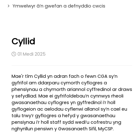
Ymwelwyr â’n gwefan a defnyddio cwcis
Cyllid
01 Medi 2025
Mae'r tîm Cyllid yn adran fach o fewn CGA sy’n
gyfrifol am ddarparu cymorth cyflogres a
phensiynau a chymorth ariannol cyffredinol ar draws
y sefydliad. Mae ei gyfrifoldebau’n cynnwys rheoli
gwasanaethau cyflogres yn gyffredinol i’r holl
gyflogeion ac aelodau cyflenwi allanol sy’n cael eu
talu trwy’r gyflogres a hefyd y gwasanaethau
pensiynau i’r holl staff sydd wedi’u cofrestru yng
nghynllun pensiwn y Gwasanaeth Sifil, MyCSP.