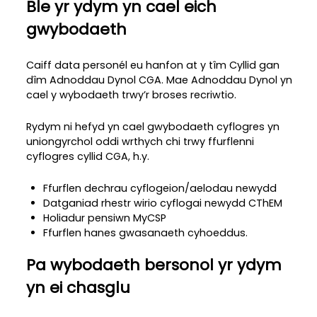
Ble yr ydym yn cael eich
gwybodaeth
Caiff data personél eu hanfon at y tîm Cyllid gan
dîm Adnoddau Dynol CGA. Mae Adnoddau Dynol yn
cael y wybodaeth trwy’r broses recriwtio.
Rydym ni hefyd yn cael gwybodaeth cyflogres yn
uniongyrchol oddi wrthych chi trwy ffurflenni
cyflogres cyllid CGA, h.y.
Ffurflen dechrau cyflogeion/aelodau newydd
Datganiad rhestr wirio cyflogai newydd CThEM
Holiadur pensiwn MyCSP
Ffurflen hanes gwasanaeth cyhoeddus.
Pa wybodaeth bersonol yr ydym
yn ei chasglu