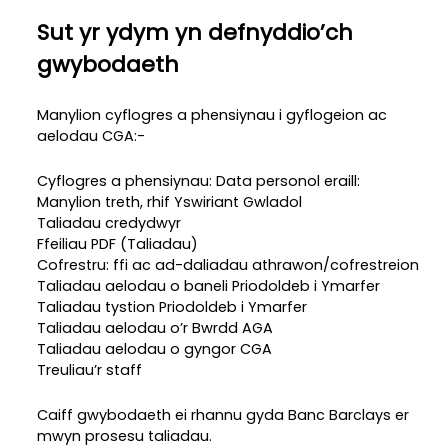
Sut yr ydym yn defnyddio’ch
gwybodaeth
Manylion cyflogres a phensiynau i gyflogeion ac
aelodau CGA:-
Cyflogres a phensiynau: Data personol eraill:
Manylion treth, rhif Yswiriant Gwladol
Taliadau credydwyr
Ffeiliau PDF (Taliadau)
Cofrestru: ffi ac ad-daliadau athrawon/cofrestreion
Taliadau aelodau o baneli Priodoldeb i Ymarfer
Taliadau tystion Priodoldeb i Ymarfer
Taliadau aelodau o’r Bwrdd AGA
Taliadau aelodau o gyngor CGA
Treuliau’r staff
Caiff gwybodaeth ei rhannu gyda Banc Barclays er
mwyn prosesu taliadau.